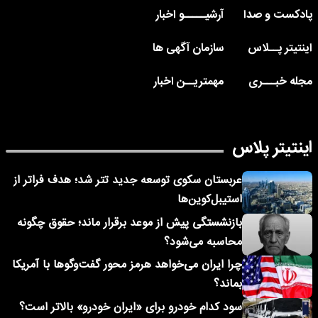
پادکست و صدا
آرشیـــــو اخبار
اینتیتر پــلاس
سازمان آگهی ها
مجله خبـــری
مهمتریــن اخبار
اینتیتر پلاس
عربستان سکوی توسعه جدید تتر شد؛ هدف فراتر از
استیبل‌کوین‌ها
بازنشستگی پیش از موعد برقرار ماند؛ حقوق چگونه
محاسبه می‌شود؟
چرا ایران می‌خواهد هرمز محور گفت‌وگوها با آمریکا
بماند؟
سود کدام خودرو برای «ایران خودرو» بالاتر است؟