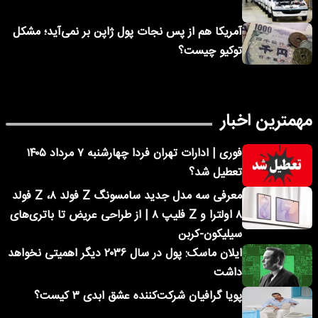
آمریکا هم از پس نجات پول ژاپن بر نمی‌آید؛ مشکل
توکیو چیست؟
مهمترین اخبار
فوری | ادارات تهران فردا چهارشنبه ۷ مرداد ۱۴۰۵
تعطیل شد؟
معرفی سه مدل جدید سامسونگ Z فولد ۸، Z فولد
۸ اولترا و Z فلیپ ۸ | از طراحی عریض تا باتری‌های
سیلیکون-کربن
ایلان ماسک: پول در سال ۲۰۳۶ دیگر اهمیتی نخواهد
داشت
پویا گرافیان شرکت‌کننده عشق ابدی ۳ کیست؟