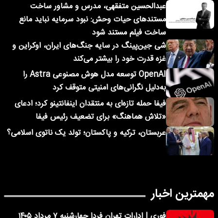
عبدالحسین متفقهی، مدرس و مشاور ساخت
مستندهای حیات وحش: نبود سرمایه نباید مانع
ساخت فیلم مستند شود
شی جین‌پینگ در سایه جنگ‌های ایران، اوکراین و
غزه قدرت خود را بیشتر می‌کند
OpenAI توسعه مدل هوش مصنوعی Astra را
به‌دلیل نگرانی‌های امنیتی متوقف کرد
فیفا حمله تازه‌ای به منتقدان اینفانتینو کرد؛ ادعای
«تلاش هماهنگ» برای تضعیف رئیس فیفا
عربستان، ترکیه و پاکستان؛ تولد یک ناتوی اسلامی؟
مهمترین اخبار
فوری | ادارات تهران فردا چهارشنبه ۷ مرداد ۱۴۰۵