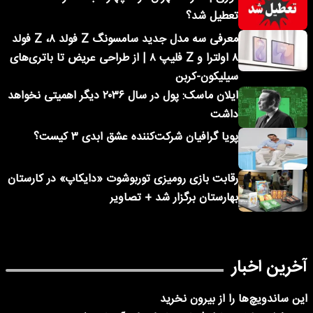
تعطیل شد؟
معرفی سه مدل جدید سامسونگ Z فولد ۸، Z فولد
۸ اولترا و Z فلیپ ۸ | از طراحی عریض تا باتری‌های
سیلیکون-کربن
ایلان ماسک: پول در سال ۲۰۳۶ دیگر اهمیتی نخواهد
داشت
پویا گرافیان شرکت‌کننده عشق ابدی ۳ کیست؟
رقابت بازی رومیزی توربوشوت «دایکاپ» در کارستان
بهارستان برگزار شد + تصاویر
آخرین اخبار
این ساندویچ‌ها را از بیرون نخرید