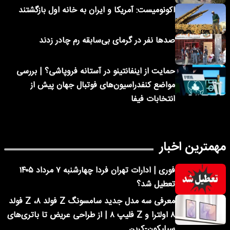
اکونومیست: آمریکا و ایران به خانه اول بازگشتند
صدها نفر در گرمای بی‌سابقه رم چادر زدند
حمایت از اینفانتینو در آستانه فروپاشی؟ | بررسی
مواضع کنفدراسیون‌های فوتبال جهان پیش از
انتخابات فیفا
مهمترین اخبار
فوری | ادارات تهران فردا چهارشنبه ۷ مرداد ۱۴۰۵
تعطیل شد؟
معرفی سه مدل جدید سامسونگ Z فولد ۸، Z فولد
۸ اولترا و Z فلیپ ۸ | از طراحی عریض تا باتری‌های
سیلیکون-کربن