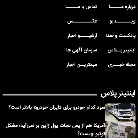
درباره مــــــا
تماس با مــــــا
ویــــــــدیو
عکــــــــــس
پادکست و صدا
آرشیـــــو اخبار
اینتیتر پــلاس
سازمان آگهی ها
مجله خبـــری
مهمتریــن اخبار
اینتیتر پلاس
سود کدام خودرو برای «ایران خودرو» بالاتر است؟
آمریکا هم از پس نجات پول ژاپن بر نمی‌آید؛ مشکل
توکیو چیست؟