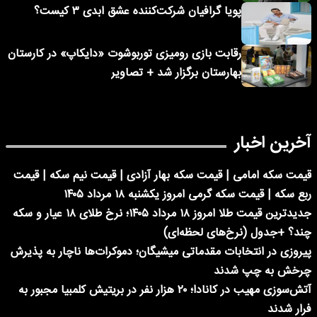
پویا گرافیان شرکت‌کننده عشق ابدی ۳ کیست؟
رقابت بازی رومیزی توربوشوت «دایکاپ» در کارستان
بهارستان برگزار شد + تصاویر
آخرین اخبار
قیمت سکه امامی | قیمت سکه بهار آزادی | قیمت نیم سکه | قیمت
ربع سکه | قیمت سکه گرمی امروز یکشنبه ۱۸ مرداد ۱۴۰۵
جدیدترین قیمت طلا امروز ۱۸ مرداد ۱۴۰۵؛ نرخ طلای ۱۸ عیار و سکه
چند؟ +جدول (نرخ‌های لحظه‌ای)
پیروزی در انتخابات مقدماتی میشیگان؛ دموکرات‌ها ناچار به پذیرش
چرخش به چپ شدند
آتش‌سوزی مهیب در کانادا؛ ۲۰ هزار نفر در بریتیش کلمبیا مجبور به
فرار شدند