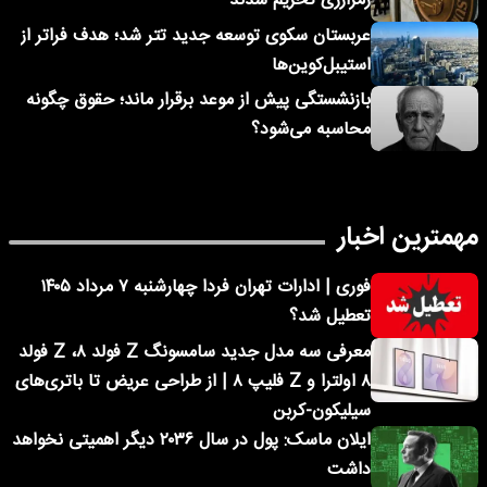
رمزارزی تحریم شدند
عربستان سکوی توسعه جدید تتر شد؛ هدف فراتر از
استیبل‌کوین‌ها
بازنشستگی پیش از موعد برقرار ماند؛ حقوق چگونه
محاسبه می‌شود؟
مهمترین اخبار
فوری | ادارات تهران فردا چهارشنبه ۷ مرداد ۱۴۰۵
تعطیل شد؟
معرفی سه مدل جدید سامسونگ Z فولد ۸، Z فولد
۸ اولترا و Z فلیپ ۸ | از طراحی عریض تا باتری‌های
سیلیکون-کربن
ایلان ماسک: پول در سال ۲۰۳۶ دیگر اهمیتی نخواهد
داشت