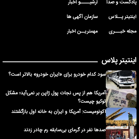
پادکست و صدا
آرشیـــــو اخبار
اینتیتر پــلاس
سازمان آگهی ها
مجله خبـــری
مهمتریــن اخبار
اینتیتر پلاس
سود کدام خودرو برای «ایران خودرو» بالاتر است؟
آمریکا هم از پس نجات پول ژاپن بر نمی‌آید؛ مشکل
توکیو چیست؟
اکونومیست: آمریکا و ایران به خانه اول بازگشتند
صدها نفر در گرمای بی‌سابقه رم چادر زدند