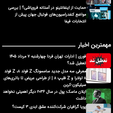
حمایت از اینفانتینو در آستانه فروپاشی؟ | بررسی
مواضع کنفدراسیون‌های فوتبال جهان پیش از
انتخابات فیفا
مهمترین اخبار
فوری | ادارات تهران فردا چهارشنبه ۷ مرداد ۱۴۰۵
تعطیل شد؟
معرفی سه مدل جدید سامسونگ Z فولد ۸، Z فولد
۸ اولترا و Z فلیپ ۸ | از طراحی عریض تا باتری‌های
سیلیکون-کربن
ایلان ماسک: پول در سال ۲۰۳۶ دیگر اهمیتی نخواهد
داشت
پویا گرافیان شرکت‌کننده عشق ابدی ۳ کیست؟