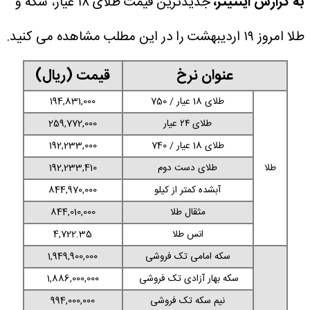
به گزارش اینتیتر،
جدیدترین قیمت طلای ۱۸ عیار، سکه و
طلا امروز ۱۹ اردیبهشت را در این مطلب مشاهده می کنید.
عنوان نرخ
قیمت (ریال)
طلای 18 عیار / 750
194,831,000
طلای ۲۴ عیار
259,772,000
طلای 18 عیار / 740
192,233,000
طلا
طلای دست دوم
192,233,410
آبشده کمتر از کیلو
844,970,000
مثقال طلا
844,010,000
انس طلا
4,722.35
سکه امامی تک فروشی
1,949,900,000
سکه بهار آزادی تک فروشی
1,886,000,000
نیم سکه تک فروشی
994,000,000