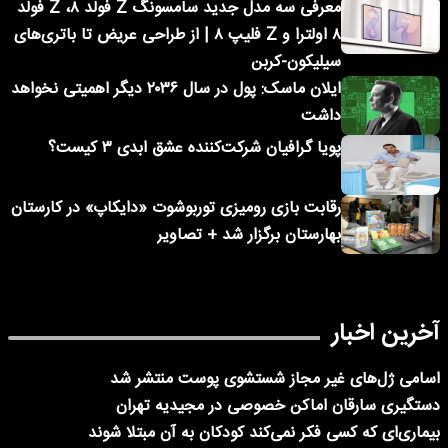
معرفی سه مدل جدید سامسونگ Z فولد ۸، Z فولد
۸ اولترا و Z فلیپ ۸ | از طراحی عریض تا باتری‌های
سیلیکون-کربن
ایلان ماسک: پول در سال ۲۰۳۶ دیگر اهمیتی نخواهد
داشت
پویا گرافیان شرکت‌کننده عشق ابدی ۳ کیست؟
رقابت بازی رومیزی توربوشوت «دایکاپ» در کارستان
بهارستان برگزار شد + تصاویر
آخرین اخبار
اسامی ژل‌های غیر مجاز شستشوی پوست منتشر شد
دستگیری سارقان اماکن خصوصی در مجیدیه تهران
بیماری‌ای که کسی فکر نمی‌کند کودکان به آن مبتلا شوند