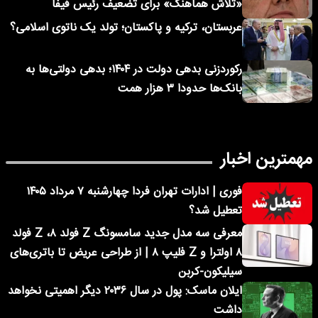
«تلاش هماهنگ» برای تضعیف رئیس فیفا
عربستان، ترکیه و پاکستان؛ تولد یک ناتوی اسلامی؟
رکوردزنی بدهی دولت در ۱۴۰۴؛ بدهی دولتی‌ها به
بانک‌ها حدودا ۳ هزار همت
مهمترین اخبار
فوری | ادارات تهران فردا چهارشنبه ۷ مرداد ۱۴۰۵
تعطیل شد؟
معرفی سه مدل جدید سامسونگ Z فولد ۸، Z فولد
۸ اولترا و Z فلیپ ۸ | از طراحی عریض تا باتری‌های
سیلیکون-کربن
ایلان ماسک: پول در سال ۲۰۳۶ دیگر اهمیتی نخواهد
داشت