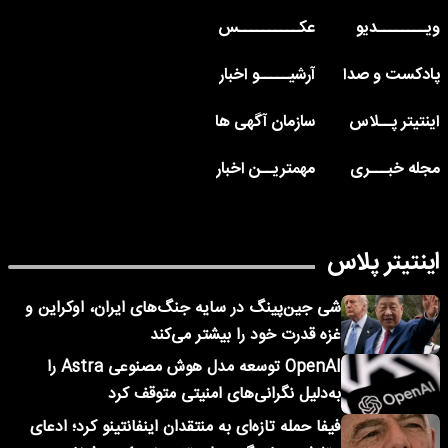
ویــــــــدیو
عکــــــــــس
پادکست و صدا
آرشیـــــو اخبار
اینتیتر پــلاس
سازمان آگهی ها
مجله خبـــری
مهمتریــن اخبار
اینتیتر پلاس
شی جین‌پینگ در سایه جنگ‌های ایران، اوکراین و
غزه قدرت خود را بیشتر می‌کند
OpenAI توسعه مدل هوش مصنوعی Astra را
به‌دلیل نگرانی‌های امنیتی متوقف کرد
فیفا حمله تازه‌ای به منتقدان اینفانتینو کرد؛ ادعای