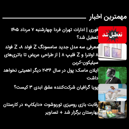
مهمترین اخبار
فوری | ادارات تهران فردا چهارشنبه ۷ مرداد ۱۴۰۵
تعطیل شد؟
معرفی سه مدل جدید سامسونگ Z فولد ۸، Z فولد
۸ اولترا و Z فلیپ ۸ | از طراحی عریض تا باتری‌های
سیلیکون-کربن
ایلان ماسک: پول در سال ۲۰۳۶ دیگر اهمیتی نخواهد
داشت
پویا گرافیان شرکت‌کننده عشق ابدی ۳ کیست؟
رقابت بازی رومیزی توربوشوت «دایکاپ» در کارستان
بهارستان برگزار شد + تصاویر