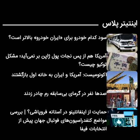
اینتیتر پلاس
سود کدام خودرو برای «ایران خودرو» بالاتر است؟
آمریکا هم از پس نجات پول ژاپن بر نمی‌آید؛ مشکل
توکیو چیست؟
اکونومیست: آمریکا و ایران به خانه اول بازگشتند
صدها نفر در گرمای بی‌سابقه رم چادر زدند
حمایت از اینفانتینو در آستانه فروپاشی؟ | بررسی
مواضع کنفدراسیون‌های فوتبال جهان پیش از
انتخابات فیفا