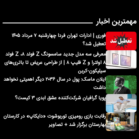
مهمترین اخبار
فوری | ادارات تهران فردا چهارشنبه ۷ مرداد ۱۴۰۵
تعطیل شد؟
معرفی سه مدل جدید سامسونگ Z فولد ۸، Z فولد
۸ اولترا و Z فلیپ ۸ | از طراحی عریض تا باتری‌های
سیلیکون-کربن
ایلان ماسک: پول در سال ۲۰۳۶ دیگر اهمیتی نخواهد
داشت
پویا گرافیان شرکت‌کننده عشق ابدی ۳ کیست؟
رقابت بازی رومیزی توربوشوت «دایکاپ» در کارستان
بهارستان برگزار شد + تصاویر