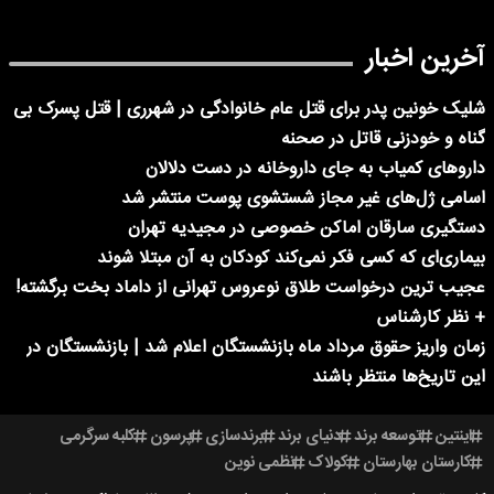
آخرین اخبار
شلیک خونین پدر برای قتل عام خانوادگی در شهرری | قتل پسرک بی
گناه و خودزنی قاتل در صحنه
داروهای کمیاب به جای داروخانه در دست دلالان
اسامی ژل‌های غیر مجاز شستشوی پوست منتشر شد
دستگیری سارقان اماکن خصوصی در مجیدیه تهران
بیماری‌ای که کسی فکر نمی‌کند کودکان به آن مبتلا شوند
عجیب ترین درخواست طلاق نوعروس تهرانی از داماد بخت برگشته!
+ نظر کارشناس
زمان واریز حقوق مرداد ماه بازنشستگان اعلام شد | بازنشستگان در
این تاریخ‌ها منتظر باشند
اینتین
توسعه برند
دنیای برند
برندسازی
پرسون
کلبه سرگرمی
کارستان بهارستان
کولاک
نظمی نوین