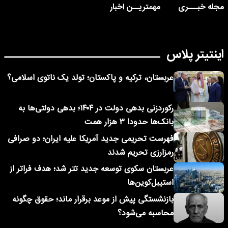
مجله خبـــری
مهمتریــن اخبار
اینتیتر پلاس
عربستان، ترکیه و پاکستان؛ تولد یک ناتوی اسلامی؟
رکوردزنی بدهی دولت در ۱۴۰۴؛ بدهی دولتی‌ها به
بانک‌ها حدودا ۳ هزار همت
فهرست تحریمی جدید آمریکا علیه ایران؛ دو صرافی
رمزارزی تحریم شدند
عربستان سکوی توسعه جدید تتر شد؛ هدف فراتر از
استیبل‌کوین‌ها
بازنشستگی پیش از موعد برقرار ماند؛ حقوق چگونه
محاسبه می‌شود؟