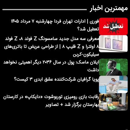
مهمترین اخبار
فوری | ادارات تهران فردا چهارشنبه ۷ مرداد ۱۴۰۵
تعطیل شد؟
معرفی سه مدل جدید سامسونگ Z فولد ۸، Z فولد
۸ اولترا و Z فلیپ ۸ | از طراحی عریض تا باتری‌های
سیلیکون-کربن
ایلان ماسک: پول در سال ۲۰۳۶ دیگر اهمیتی نخواهد
داشت
پویا گرافیان شرکت‌کننده عشق ابدی ۳ کیست؟
رقابت بازی رومیزی توربوشوت «دایکاپ» در کارستان
بهارستان برگزار شد + تصاویر