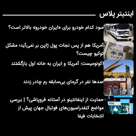
اینتیتر پلاس
سود کدام خودرو برای «ایران خودرو» بالاتر است؟
آمریکا هم از پس نجات پول ژاپن بر نمی‌آید؛ مشکل
توکیو چیست؟
اکونومیست: آمریکا و ایران به خانه اول بازگشتند
صدها نفر در گرمای بی‌سابقه رم چادر زدند
حمایت از اینفانتینو در آستانه فروپاشی؟ | بررسی
مواضع کنفدراسیون‌های فوتبال جهان پیش از
انتخابات فیفا