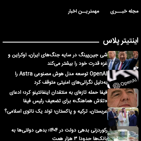
مجله خبـــری
مهمتریــن اخبار
اینتیتر پلاس
شی جین‌پینگ در سایه جنگ‌های ایران، اوکراین و
غزه قدرت خود را بیشتر می‌کند
OpenAI توسعه مدل هوش مصنوعی Astra را
به‌دلیل نگرانی‌های امنیتی متوقف کرد
فیفا حمله تازه‌ای به منتقدان اینفانتینو کرد؛ ادعای
«تلاش هماهنگ» برای تضعیف رئیس فیفا
عربستان، ترکیه و پاکستان؛ تولد یک ناتوی اسلامی؟
رکوردزنی بدهی دولت در ۱۴۰۴؛ بدهی دولتی‌ها به
بانک‌ها حدودا ۳ هزار همت