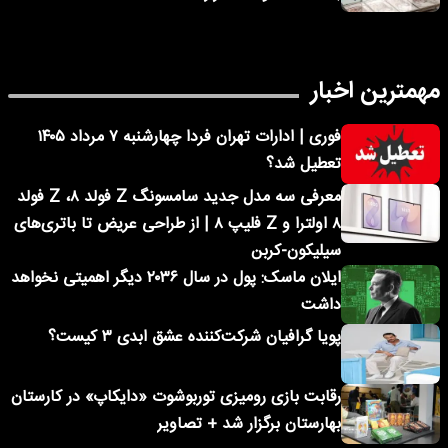
مهمترین اخبار
فوری | ادارات تهران فردا چهارشنبه ۷ مرداد ۱۴۰۵
تعطیل شد؟
معرفی سه مدل جدید سامسونگ Z فولد ۸، Z فولد
۸ اولترا و Z فلیپ ۸ | از طراحی عریض تا باتری‌های
سیلیکون-کربن
ایلان ماسک: پول در سال ۲۰۳۶ دیگر اهمیتی نخواهد
داشت
پویا گرافیان شرکت‌کننده عشق ابدی ۳ کیست؟
رقابت بازی رومیزی توربوشوت «دایکاپ» در کارستان
بهارستان برگزار شد + تصاویر