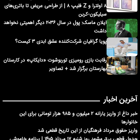
۸ اولترا و Z فلیپ ۸ | از طراحی عریض تا باتری‌های
سیلیکون-کربن
ایلان ماسک: پول در سال ۲۰۳۶ دیگر اهمیتی نخواهد
داشت
پویا گرافیان شرکت‌کننده عشق ابدی ۳ کیست؟
رقابت بازی رومیزی توربوشوت «دایکاپ» در کارستان
بهارستان برگزار شد + تصاویر
آخرین اخبار
خبر داغ از واریز یارانه ۲ میلیون و ۹۸۵ هزار تومانی برای این
خانوارها
واریز حقوق مرداد فرهنگیان از این تاریخ قطعی شد
جدول قطعی برق مشهد روز شنبه ۱۷ مرداد ۱۴۰۵ | برنامه خاموشی