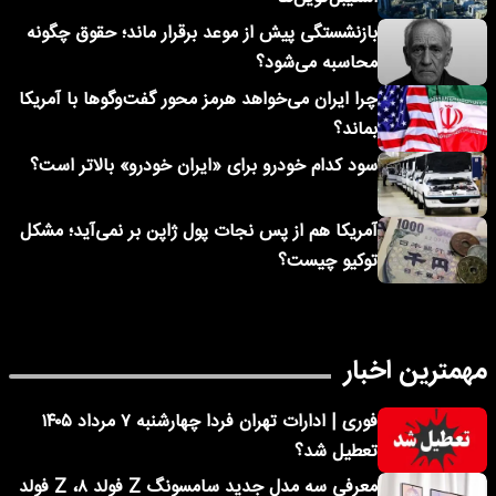
بازنشستگی پیش از موعد برقرار ماند؛ حقوق چگونه
محاسبه می‌شود؟
چرا ایران می‌خواهد هرمز محور گفت‌وگوها با آمریکا
بماند؟
سود کدام خودرو برای «ایران خودرو» بالاتر است؟
آمریکا هم از پس نجات پول ژاپن بر نمی‌آید؛ مشکل
توکیو چیست؟
مهمترین اخبار
فوری | ادارات تهران فردا چهارشنبه ۷ مرداد ۱۴۰۵
تعطیل شد؟
معرفی سه مدل جدید سامسونگ Z فولد ۸، Z فولد