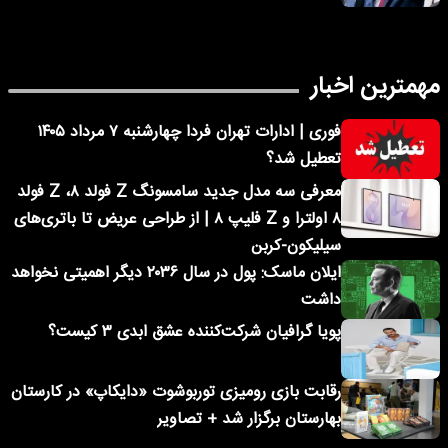
مهمترین اخبار
فوری | ادارات تهران فردا چهارشنبه ۷ مرداد ۱۴۰۵
تعطیل شد؟
معرفی سه مدل جدید سامسونگ Z فولد ۸، Z فولد
۸ اولترا و Z فلیپ ۸ | از طراحی عریض تا باتری‌های
سیلیکون-کربن
ایلان ماسک: پول در سال ۲۰۳۶ دیگر اهمیتی نخواهد
داشت
پویا گرافیان شرکت‌کننده عشق ابدی ۳ کیست؟
رقابت بازی رومیزی توربوشوت «دایکاپ» در کارستان
بهارستان برگزار شد + تصاویر