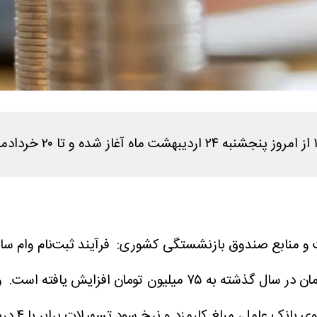
ت و منابع صندوق بازنشستگی کشوری:
 عامل، مبلغ کارمزد و نرخ سود تسهیلات برابر با ۴ درصد است‌.