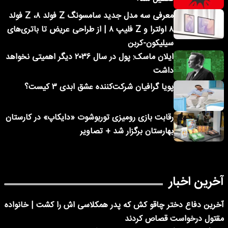
معرفی سه مدل جدید سامسونگ Z فولد ۸، Z فولد
۸ اولترا و Z فلیپ ۸ | از طراحی عریض تا باتری‌های
سیلیکون-کربن
ایلان ماسک: پول در سال ۲۰۳۶ دیگر اهمیتی نخواهد
داشت
پویا گرافیان شرکت‌کننده عشق ابدی ۳ کیست؟
رقابت بازی رومیزی توربوشوت «دایکاپ» در کارستان
بهارستان برگزار شد + تصاویر
آخرین اخبار
آخرین دفاع دختر چاقو کش که پدر همکلاسی اش را کشت | خانواده
مقتول درخواست قصاص کردند