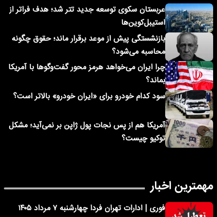
عربستان سکوی توسعه جدید تتر شد؛ هدف فراتر از
استیبل‌کوین‌ها
بازنشستگی پیش از موعد برقرار ماند؛ حقوق چگونه
محاسبه می‌شود؟
چرا ایران می‌خواهد هرمز محور گفت‌وگوها با آمریکا
بماند؟
سود کدام خودرو برای «ایران خودرو» بالاتر است؟
آمریکا هم از پس نجات پول ژاپن بر نمی‌آید؛ مشکل
توکیو چیست؟
مهمترین اخبار
فوری | ادارات تهران فردا چهارشنبه ۷ مرداد ۱۴۰۵