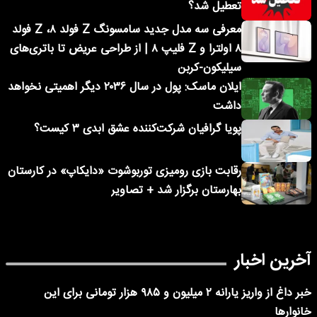
تعطیل شد؟
معرفی سه مدل جدید سامسونگ Z فولد ۸، Z فولد
۸ اولترا و Z فلیپ ۸ | از طراحی عریض تا باتری‌های
سیلیکون-کربن
ایلان ماسک: پول در سال ۲۰۳۶ دیگر اهمیتی نخواهد
داشت
پویا گرافیان شرکت‌کننده عشق ابدی ۳ کیست؟
رقابت بازی رومیزی توربوشوت «دایکاپ» در کارستان
بهارستان برگزار شد + تصاویر
آخرین اخبار
خبر داغ از واریز یارانه ۲ میلیون و ۹۸۵ هزار تومانی برای این
خانوارها