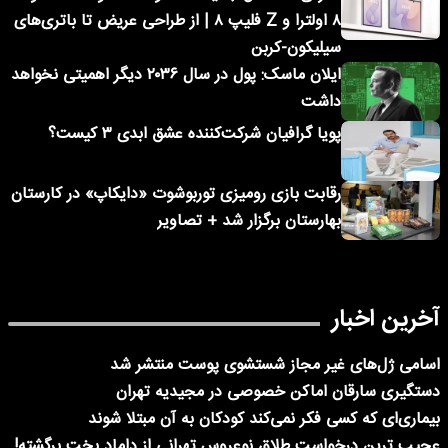
۸ اولترا و Z فلیپ ۸ | از طراحی عریض تا باتری‌های
سیلیکون-کربن
ایلان ماسک: پول در سال ۲۰۳۶ دیگر اهمیتی نخواهد
داشت
پویا گرافیان شرکت‌کننده عشق ابدی ۳ کیست؟
رقابت بازی رومیزی توربوشوت «دایکاپ» در کارستان
بهارستان برگزار شد + تصاویر
آخرین اخبار
اسامی ژل‌های غیر مجاز شستشوی پوست منتشر شد
دستگیری سارقان اماکن خصوصی در مجیدیه تهران
بیماری‌ای که کسی فکر نمی‌کند کودکان به آن مبتلا شوند
عجیب ترین درخواست طلاق نوعروس تهرانی از داماد بخت برگشته!