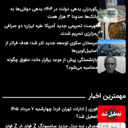
رکوردزنی بدهی دولت در ۱۴۰۴؛ بدهی دولتی‌ها به
بانک‌ها حدودا ۳ هزار همت
فهرست تحریمی جدید آمریکا علیه ایران؛ دو صرافی
رمزارزی تحریم شدند
عربستان سکوی توسعه جدید تتر شد؛ هدف فراتر از
استیبل‌کوین‌ها
بازنشستگی پیش از موعد برقرار ماند؛ حقوق چگونه
محاسبه می‌شود؟
مهمترین اخبار
فوری | ادارات تهران فردا چهارشنبه ۷ مرداد ۱۴۰۵
تعطیل شد؟
معرفی سه مدل جدید سامسونگ Z فولد ۸، Z فولد