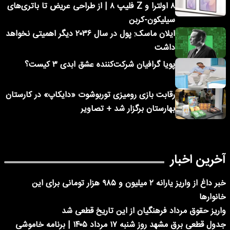
۸ اولترا و Z فلیپ ۸ | از طراحی عریض تا باتری‌های
سیلیکون-کربن
ایلان ماسک: پول در سال ۲۰۳۶ دیگر اهمیتی نخواهد
داشت
پویا گرافیان شرکت‌کننده عشق ابدی ۳ کیست؟
رقابت بازی رومیزی توربوشوت «دایکاپ» در کارستان
بهارستان برگزار شد + تصاویر
آخرین اخبار
خبر داغ از واریز یارانه ۲ میلیون و ۹۸۵ هزار تومانی برای این
خانوارها
واریز حقوق مرداد فرهنگیان از این تاریخ قطعی شد
جدول قطعی برق مشهد روز شنبه ۱۷ مرداد ۱۴۰۵ | برنامه خاموشی