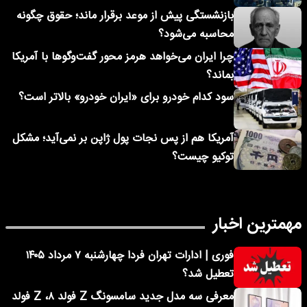
بازنشستگی پیش از موعد برقرار ماند؛ حقوق چگونه
محاسبه می‌شود؟
چرا ایران می‌خواهد هرمز محور گفت‌وگوها با آمریکا
بماند؟
سود کدام خودرو برای «ایران خودرو» بالاتر است؟
آمریکا هم از پس نجات پول ژاپن بر نمی‌آید؛ مشکل
توکیو چیست؟
مهمترین اخبار
فوری | ادارات تهران فردا چهارشنبه ۷ مرداد ۱۴۰۵
تعطیل شد؟
معرفی سه مدل جدید سامسونگ Z فولد ۸، Z فولد