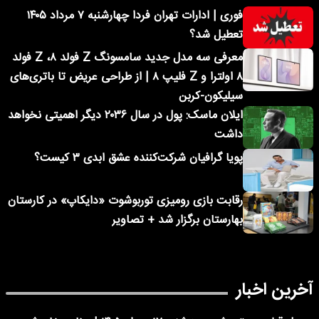
فوری | ادارات تهران فردا چهارشنبه ۷ مرداد ۱۴۰۵
تعطیل شد؟
معرفی سه مدل جدید سامسونگ Z فولد ۸، Z فولد
۸ اولترا و Z فلیپ ۸ | از طراحی عریض تا باتری‌های
سیلیکون-کربن
ایلان ماسک: پول در سال ۲۰۳۶ دیگر اهمیتی نخواهد
داشت
پویا گرافیان شرکت‌کننده عشق ابدی ۳ کیست؟
رقابت بازی رومیزی توربوشوت «دایکاپ» در کارستان
بهارستان برگزار شد + تصاویر
آخرین اخبار