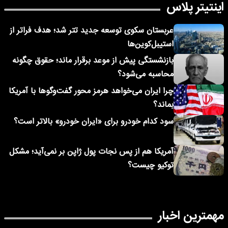
اینتیتر پلاس
عربستان سکوی توسعه جدید تتر شد؛ هدف فراتر از
استیبل‌کوین‌ها
بازنشستگی پیش از موعد برقرار ماند؛ حقوق چگونه
محاسبه می‌شود؟
چرا ایران می‌خواهد هرمز محور گفت‌وگوها با آمریکا
بماند؟
سود کدام خودرو برای «ایران خودرو» بالاتر است؟
آمریکا هم از پس نجات پول ژاپن بر نمی‌آید؛ مشکل
توکیو چیست؟
مهمترین اخبار