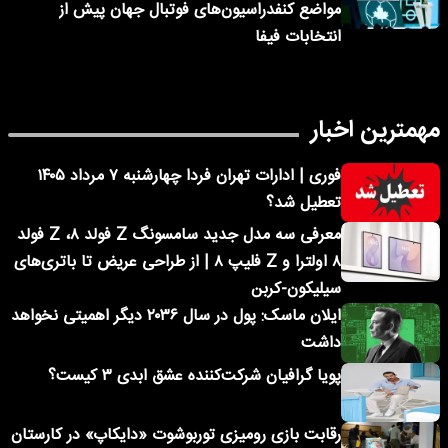
مواضع کنفدراسیون‌های فوتبال جهان پیش از
انتخابات فیفا
مهمترین اخبار
فوری | ادارات تهران فردا چهارشنبه ۷ مرداد ۱۴۰۵
تعطیل شد؟
معرفی سه مدل جدید سامسونگ Z فولد ۸، Z فولد
۸ اولترا و Z فلیپ ۸ | از طراحی عریض تا باتری‌های
سیلیکون-کربن
ایلان ماسک: پول در سال ۲۰۳۶ دیگر اهمیتی نخواهد
داشت
پویا گرافیان شرکت‌کننده عشق ابدی ۳ کیست؟
رقابت بازی رومیزی توربوشوت «دایکاپ» در کارستان