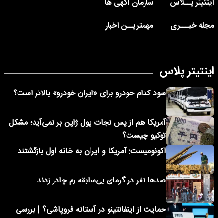
اینتیتر پــلاس
سازمان آگهی ها
مجله خبـــری
مهمتریــن اخبار
اینتیتر پلاس
سود کدام خودرو برای «ایران خودرو» بالاتر است؟
آمریکا هم از پس نجات پول ژاپن بر نمی‌آید؛ مشکل
توکیو چیست؟
اکونومیست: آمریکا و ایران به خانه اول بازگشتند
صدها نفر در گرمای بی‌سابقه رم چادر زدند
حمایت از اینفانتینو در آستانه فروپاشی؟ | بررسی