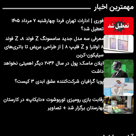
مهمترین اخبار
فوری | ادارات تهران فردا چهارشنبه ۷ مرداد ۱۴۰۵
تعطیل شد؟
معرفی سه مدل جدید سامسونگ Z فولد ۸، Z فولد
۸ اولترا و Z فلیپ ۸ | از طراحی عریض تا باتری‌های
سیلیکون-کربن
ایلان ماسک: پول در سال ۲۰۳۶ دیگر اهمیتی نخواهد
داشت
پویا گرافیان شرکت‌کننده عشق ابدی ۳ کیست؟
رقابت بازی رومیزی توربوشوت «دایکاپ» در کارستان
بهارستان برگزار شد + تصاویر