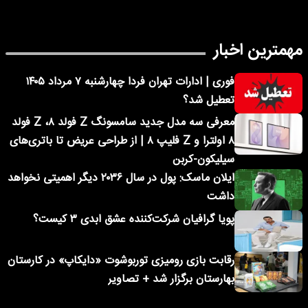
مهمترین اخبار
فوری | ادارات تهران فردا چهارشنبه ۷ مرداد ۱۴۰۵
تعطیل شد؟
معرفی سه مدل جدید سامسونگ Z فولد ۸، Z فولد
۸ اولترا و Z فلیپ ۸ | از طراحی عریض تا باتری‌های
سیلیکون-کربن
ایلان ماسک: پول در سال ۲۰۳۶ دیگر اهمیتی نخواهد
داشت
پویا گرافیان شرکت‌کننده عشق ابدی ۳ کیست؟
رقابت بازی رومیزی توربوشوت «دایکاپ» در کارستان
بهارستان برگزار شد + تصاویر