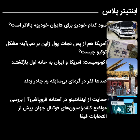
اینتیتر پلاس
سود کدام خودرو برای «ایران خودرو» بالاتر است؟
آمریکا هم از پس نجات پول ژاپن بر نمی‌آید؛ مشکل
توکیو چیست؟
اکونومیست: آمریکا و ایران به خانه اول بازگشتند
صدها نفر در گرمای بی‌سابقه رم چادر زدند
حمایت از اینفانتینو در آستانه فروپاشی؟ | بررسی
مواضع کنفدراسیون‌های فوتبال جهان پیش از
انتخابات فیفا