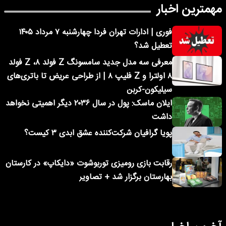
مهمترین اخبار
فوری | ادارات تهران فردا چهارشنبه ۷ مرداد ۱۴۰۵
تعطیل شد؟
معرفی سه مدل جدید سامسونگ Z فولد ۸، Z فولد
۸ اولترا و Z فلیپ ۸ | از طراحی عریض تا باتری‌های
سیلیکون-کربن
ایلان ماسک: پول در سال ۲۰۳۶ دیگر اهمیتی نخواهد
داشت
پویا گرافیان شرکت‌کننده عشق ابدی ۳ کیست؟
رقابت بازی رومیزی توربوشوت «دایکاپ» در کارستان
بهارستان برگزار شد + تصاویر