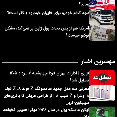
بماند؟
سود کدام خودرو برای «ایران خودرو» بالاتر است؟
آمریکا هم از پس نجات پول ژاپن بر نمی‌آید؛ مشکل
توکیو چیست؟
مهمترین اخبار
فوری | ادارات تهران فردا چهارشنبه ۷ مرداد ۱۴۰۵
تعطیل شد؟
معرفی سه مدل جدید سامسونگ Z فولد ۸، Z فولد
۸ اولترا و Z فلیپ ۸ | از طراحی عریض تا باتری‌های
سیلیکون-کربن
ایلان ماسک: پول در سال ۲۰۳۶ دیگر اهمیتی نخواهد