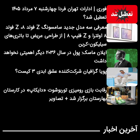
فوری | ادارات تهران فردا چهارشنبه ۷ مرداد ۱۴۰۵
تعطیل شد؟
معرفی سه مدل جدید سامسونگ Z فولد ۸، Z فولد
۸ اولترا و Z فلیپ ۸ | از طراحی عریض تا باتری‌های
سیلیکون-کربن
ایلان ماسک: پول در سال ۲۰۳۶ دیگر اهمیتی نخواهد
داشت
پویا گرافیان شرکت‌کننده عشق ابدی ۳ کیست؟
رقابت بازی رومیزی توربوشوت «دایکاپ» در کارستان
بهارستان برگزار شد + تصاویر
آخرین اخبار