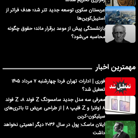
رمزارزی تحریم شدند
عربستان سکوی توسعه جدید تتر شد؛ هدف فراتر از
استیبل‌کوین‌ها
بازنشستگی پیش از موعد برقرار ماند؛ حقوق چگونه
محاسبه می‌شود؟
مهمترین اخبار
فوری | ادارات تهران فردا چهارشنبه ۷ مرداد ۱۴۰۵
تعطیل شد؟
معرفی سه مدل جدید سامسونگ Z فولد ۸، Z فولد
۸ اولترا و Z فلیپ ۸ | از طراحی عریض تا باتری‌های
سیلیکون-کربن
ایلان ماسک: پول در سال ۲۰۳۶ دیگر اهمیتی نخواهد
داشت