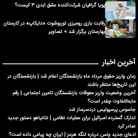
پویا گرافیان شرکت‌کننده عشق ابدی ۳ کیست؟
رقابت بازی رومیزی توربوشوت «دایکاپ» در کارستان
بهارستان برگزار شد + تصاویر
آخرین اخبار
زمان واریز حقوق مرداد ماه بازنشستگان اعلام شد | بازنشستگان در
این تاریخ‌ها منتظر باشند
آخرین وضعیت واریز معوقات بازنشستگان تامین اجتماعی | رقم
مابه‌التفاوت چقدر است؟
جاسوس پرسپولیس دردسرساز شد
تدارک گسترده اسرائیل برای عملیات نظامی | نتانیاهو دستور جدید
صادر کرد
ادعای جدید ونس درباره تنگه هرمز | ایران چه پیامی داده است؟