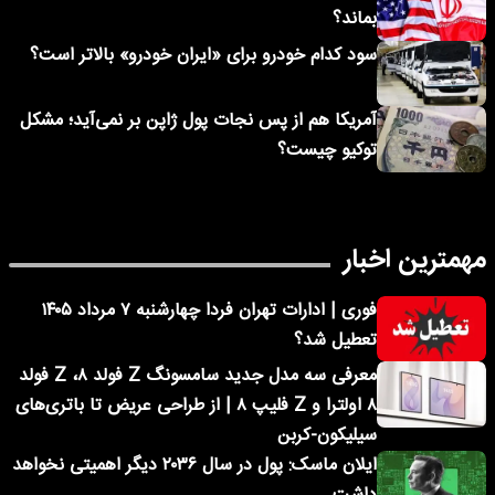
بماند؟
سود کدام خودرو برای «ایران خودرو» بالاتر است؟
آمریکا هم از پس نجات پول ژاپن بر نمی‌آید؛ مشکل
توکیو چیست؟
مهمترین اخبار
فوری | ادارات تهران فردا چهارشنبه ۷ مرداد ۱۴۰۵
تعطیل شد؟
معرفی سه مدل جدید سامسونگ Z فولد ۸، Z فولد
۸ اولترا و Z فلیپ ۸ | از طراحی عریض تا باتری‌های
سیلیکون-کربن
ایلان ماسک: پول در سال ۲۰۳۶ دیگر اهمیتی نخواهد