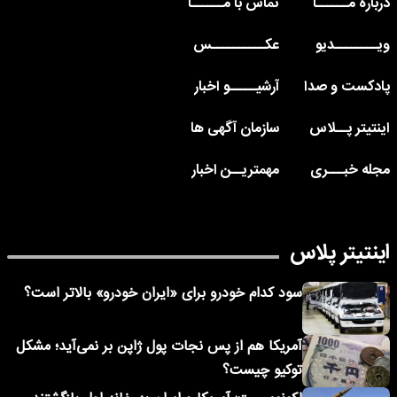
درباره مــــــا
تماس با مــــــا
ویــــــــدیو
عکــــــــــس
پادکست و صدا
آرشیـــــو اخبار
اینتیتر پــلاس
سازمان آگهی ها
مجله خبـــری
مهمتریــن اخبار
اینتیتر پلاس
سود کدام خودرو برای «ایران خودرو» بالاتر است؟
آمریکا هم از پس نجات پول ژاپن بر نمی‌آید؛ مشکل
توکیو چیست؟