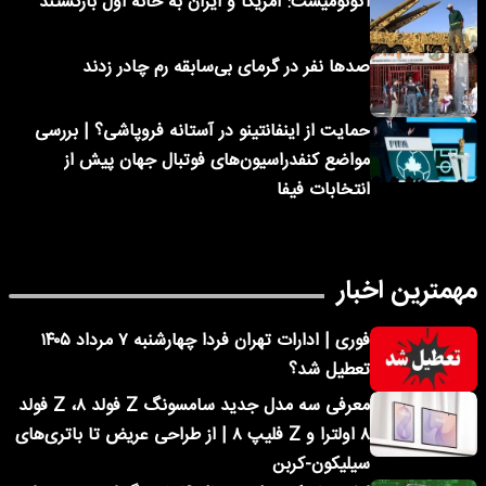
اکونومیست: آمریکا و ایران به خانه اول بازگشتند
صدها نفر در گرمای بی‌سابقه رم چادر زدند
حمایت از اینفانتینو در آستانه فروپاشی؟ | بررسی
مواضع کنفدراسیون‌های فوتبال جهان پیش از
انتخابات فیفا
مهمترین اخبار
فوری | ادارات تهران فردا چهارشنبه ۷ مرداد ۱۴۰۵
تعطیل شد؟
معرفی سه مدل جدید سامسونگ Z فولد ۸، Z فولد
۸ اولترا و Z فلیپ ۸ | از طراحی عریض تا باتری‌های
سیلیکون-کربن