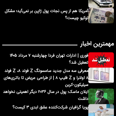
آمریکا هم از پس نجات پول ژاپن بر نمی‌آید؛ مشکل
توکیو چیست؟
مهمترین اخبار
فوری | ادارات تهران فردا چهارشنبه ۷ مرداد ۱۴۰۵
تعطیل شد؟
معرفی سه مدل جدید سامسونگ Z فولد ۸، Z فولد
۸ اولترا و Z فلیپ ۸ | از طراحی عریض تا باتری‌های
سیلیکون-کربن
ایلان ماسک: پول در سال ۲۰۳۶ دیگر اهمیتی نخواهد
داشت
پویا گرافیان شرکت‌کننده عشق ابدی ۳ کیست؟