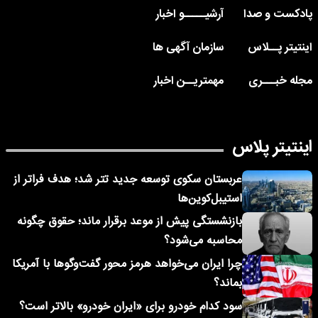
پادکست و صدا
آرشیـــــو اخبار
اینتیتر پــلاس
سازمان آگهی ها
مجله خبـــری
مهمتریــن اخبار
اینتیتر پلاس
عربستان سکوی توسعه جدید تتر شد؛ هدف فراتر از
استیبل‌کوین‌ها
بازنشستگی پیش از موعد برقرار ماند؛ حقوق چگونه
محاسبه می‌شود؟
چرا ایران می‌خواهد هرمز محور گفت‌وگوها با آمریکا
بماند؟
سود کدام خودرو برای «ایران خودرو» بالاتر است؟