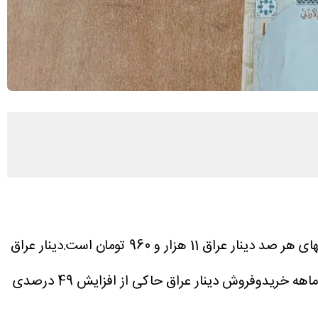
بهای هر صد دینار عراق 11 هزار و 960 تومان است.دینار عراق
نگاهی به روند شش ماهه خریدوفروش دینار عراق حاکی از افزایش 49 درصدی