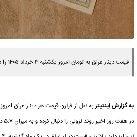
قیمت دینار عراق به تومان امروز یکشنبه ۳ خرداد ۱۴۰۵ را در این مطلب مشاهده می کنید.
به گزارش اینتیتر
به نقل از فرارو، قیمت هر دینار عراق امروز یکشنبه 3 خرداد پیش از شروع معاملات 6
در هفت روز اخیر روند نزولی را دنبال کرده و به میزان 5.7 درصد کاهش قیمت را تجربه کرده است.
این ارز دارد.بالاترین قیمت دینار عراق در یک ماه گذشته، 135.4 تومان بوده است.