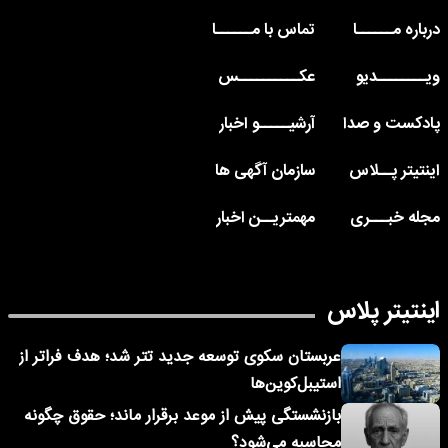
درباره مــــــا
تماس با مــــــا
ویــــــــدیو
عکــــــــــس
پادکست و صدا
آرشیـــــو اخبار
اینتیتر پــلاس
سازمان آگهی ها
مجله خبـــری
مهمتریــن اخبار
اینتیتر پلاس
عربستان سکوی توسعه جدید تتر شد؛ هدف فراتر از
استیبل‌کوین‌ها
بازنشستگی پیش از موعد برقرار ماند؛ حقوق چگونه
محاسبه می‌شود؟