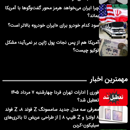
چرا ایران می‌خواهد هرمز محور گفت‌وگوها با آمریکا
بماند؟
سود کدام خودرو برای «ایران خودرو» بالاتر است؟
آمریکا هم از پس نجات پول ژاپن بر نمی‌آید؛ مشکل
توکیو چیست؟
مهمترین اخبار
فوری | ادارات تهران فردا چهارشنبه ۷ مرداد ۱۴۰۵
تعطیل شد؟
معرفی سه مدل جدید سامسونگ Z فولد ۸، Z فولد
۸ اولترا و Z فلیپ ۸ | از طراحی عریض تا باتری‌های
سیلیکون-کربن