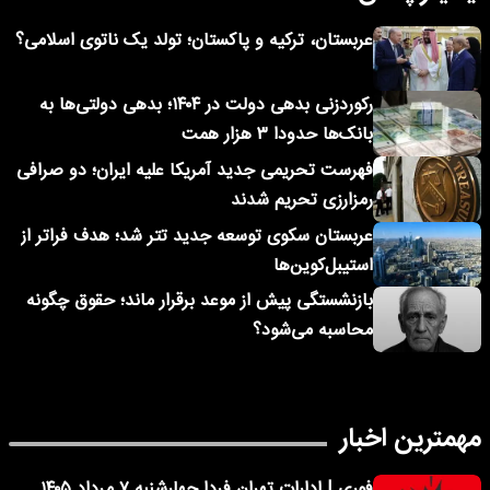
عربستان، ترکیه و پاکستان؛ تولد یک ناتوی اسلامی؟
رکوردزنی بدهی دولت در ۱۴۰۴؛ بدهی دولتی‌ها به
بانک‌ها حدودا ۳ هزار همت
فهرست تحریمی جدید آمریکا علیه ایران؛ دو صرافی
رمزارزی تحریم شدند
عربستان سکوی توسعه جدید تتر شد؛ هدف فراتر از
استیبل‌کوین‌ها
بازنشستگی پیش از موعد برقرار ماند؛ حقوق چگونه
محاسبه می‌شود؟
مهمترین اخبار
فوری | ادارات تهران فردا چهارشنبه ۷ مرداد ۱۴۰۵