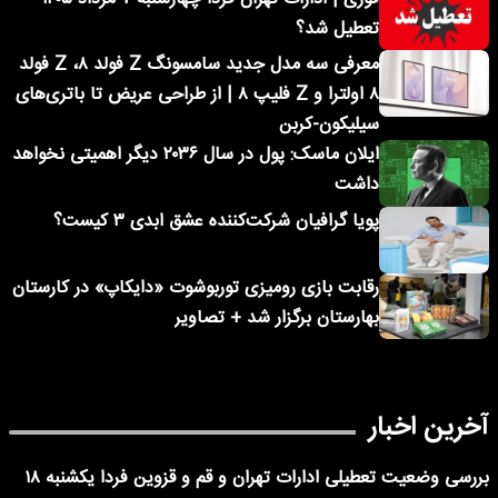
تعطیل شد؟
معرفی سه مدل جدید سامسونگ Z فولد ۸، Z فولد
۸ اولترا و Z فلیپ ۸ | از طراحی عریض تا باتری‌های
سیلیکون-کربن
ایلان ماسک: پول در سال ۲۰۳۶ دیگر اهمیتی نخواهد
داشت
پویا گرافیان شرکت‌کننده عشق ابدی ۳ کیست؟
رقابت بازی رومیزی توربوشوت «دایکاپ» در کارستان
بهارستان برگزار شد + تصاویر
آخرین اخبار
بررسی وضعیت تعطیلی ادارات تهران و قم و قزوین فردا یکشنبه ۱۸