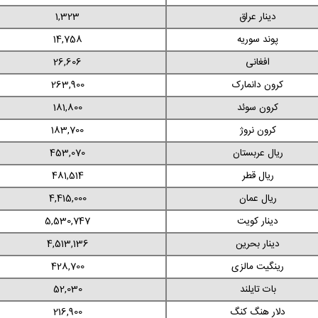
دینار عراق
1,323
پوند سوریه
14,758
افغانی
26,606
کرون دانمارک
263,900
کرون سوئد
181,800
کرون نروژ
183,700
ریال عربستان
453,070
ریال قطر
481,514
ریال عمان
4,415,000
دینار کویت
5,530,747
دینار بحرین
4,513,136
رینگیت مالزی
428,700
بات تایلند
52,030
دلار هنگ کنگ
216,900