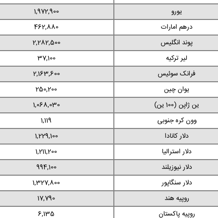
یورو
1,972,900
درهم امارات
462,880
پوند انگلیس
2,282,500
لیر ترکیه
37,100
فرانک سوئیس
2,163,600
یوان چین
250,200
ین ژاپن (100 ین)
1,068,030
وون کره جنوبی
1,119
دلار کانادا
1,229,100
دلار استرالیا
1,211,200
دلار نیوزیلند
994,100
دلار سنگاپور
1,327,800
روپیه هند
17,790
روپیه پاکستان
6,135