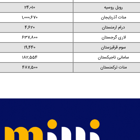
روبل روسیه
24,010
منات آذربایجان
1,000,670
درام ارمنستان
4,620
لاری گرجستان
637,800
سوم قرقیزستان
19,440
سامانی تاجیکستان
182,554
منات ترکمنستان
487,500