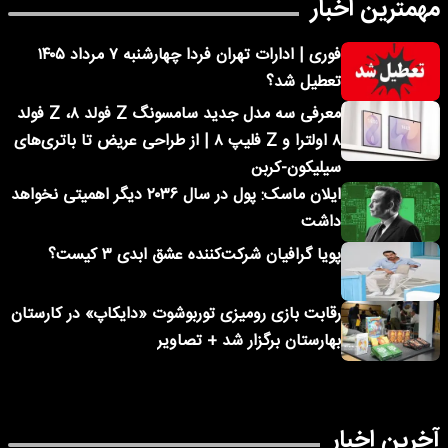
مهمترین اخبار
فوری | ادارات تهران فردا چهارشنبه ۷ مرداد ۱۴۰۵
تعطیل شد؟
معرفی سه مدل جدید سامسونگ Z فولد ۸، Z فولد
۸ اولترا و Z فلیپ ۸ | از طراحی عریض تا باتری‌های
سیلیکون-کربن
ایلان ماسک: پول در سال ۲۰۳۶ دیگر اهمیتی نخواهد
داشت
پویا گرافیان شرکت‌کننده عشق ابدی ۳ کیست؟
رقابت بازی رومیزی توربوشوت «دایکاپ» در کارستان
بهارستان برگزار شد + تصاویر
آخرین اخبار