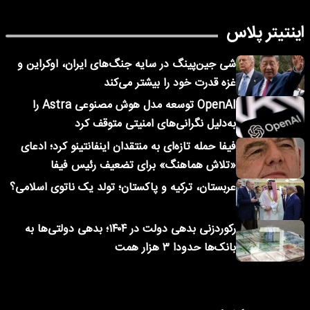
اینتیتر پلاس
شی جین‌پینگ در سایه جنگ‌های ایران، اوکراین و
غزه قدرت خود را بیشتر می‌کند
OpenAI توسعه مدل هوش مصنوعی Astra را
به‌دلیل نگرانی‌های امنیتی متوقف کرد
فیفا حمله تازه‌ای به منتقدان اینفانتینو کرد؛ ادعای
«تلاش هماهنگ» برای تضعیف رئیس فیفا
عربستان، ترکیه و پاکستان؛ تولد یک ناتوی اسلامی؟
رکوردزنی بدهی دولت در ۱۴۰۴؛ بدهی دولتی‌ها به
بانک‌ها حدودا ۳ هزار همت