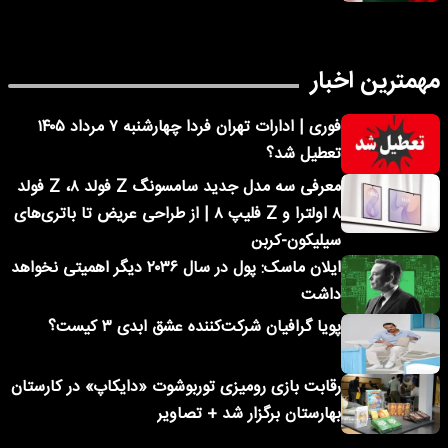
مهمترین اخبار
فوری | ادارات تهران فردا چهارشنبه ۷ مرداد ۱۴۰۵
تعطیل شد؟
معرفی سه مدل جدید سامسونگ Z فولد ۸، Z فولد
۸ اولترا و Z فلیپ ۸ | از طراحی عریض تا باتری‌های
سیلیکون-کربن
ایلان ماسک: پول در سال ۲۰۳۶ دیگر اهمیتی نخواهد
داشت
پویا گرافیان شرکت‌کننده عشق ابدی ۳ کیست؟
رقابت بازی رومیزی توربوشوت «دایکاپ» در کارستان
بهارستان برگزار شد + تصاویر