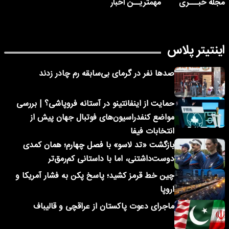
مجله خبـــری
مهمتریــن اخبار
اینتیتر پلاس
صدها نفر در گرمای بی‌سابقه رم چادر زدند
حمایت از اینفانتینو در آستانه فروپاشی؟ | بررسی
مواضع کنفدراسیون‌های فوتبال جهان پیش از
انتخابات فیفا
بازگشت «تد لاسو» با فصل چهارم؛ همان کمدی
دوست‌داشتنی، اما با داستانی کم‌رمق‌تر
چین خط قرمز کشید؛ پاسخ پکن به فشار آمریکا و
اروپا
ماجرای دعوت پاکستان از عراقچی و قالیباف