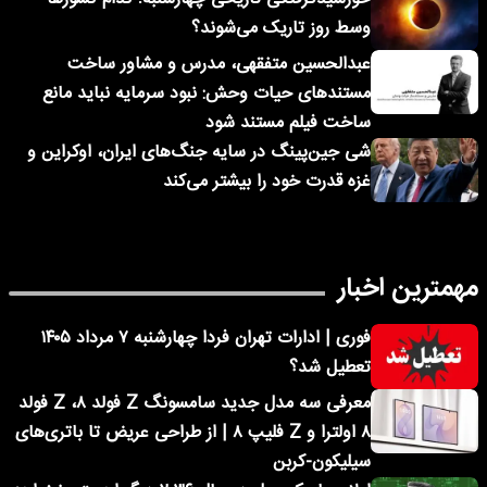
وسط روز تاریک می‌شوند؟
عبدالحسین متفقهی، مدرس و مشاور ساخت
مستندهای حیات وحش: نبود سرمایه نباید مانع
ساخت فیلم مستند شود
شی جین‌پینگ در سایه جنگ‌های ایران، اوکراین و
غزه قدرت خود را بیشتر می‌کند
مهمترین اخبار
فوری | ادارات تهران فردا چهارشنبه ۷ مرداد ۱۴۰۵
تعطیل شد؟
معرفی سه مدل جدید سامسونگ Z فولد ۸، Z فولد
۸ اولترا و Z فلیپ ۸ | از طراحی عریض تا باتری‌های
سیلیکون-کربن