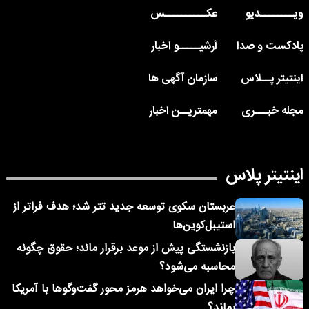
ویــــــــدیو
عکــــــــــس
پادکست و صدا
آرشیـــــو اخبار
اینتیتر پــلاس
سازمان آگهی ها
مجله خبـــری
مهمتریــن اخبار
اینتیتر پلاس
عربستان سکوی توسعه جدید تتر شد؛ هدف فراتر از
استیبل‌کوین‌ها
بازنشستگی پیش از موعد برقرار ماند؛ حقوق چگونه
محاسبه می‌شود؟
چرا ایران می‌خواهد هرمز محور گفت‌وگوها با آمریکا
بماند؟