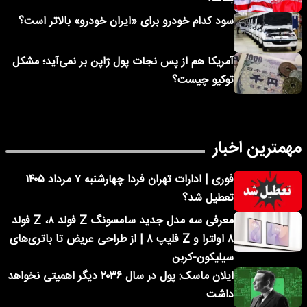
سود کدام خودرو برای «ایران خودرو» بالاتر است؟
آمریکا هم از پس نجات پول ژاپن بر نمی‌آید؛ مشکل
توکیو چیست؟
مهمترین اخبار
فوری | ادارات تهران فردا چهارشنبه ۷ مرداد ۱۴۰۵
تعطیل شد؟
معرفی سه مدل جدید سامسونگ Z فولد ۸، Z فولد
۸ اولترا و Z فلیپ ۸ | از طراحی عریض تا باتری‌های
سیلیکون-کربن
ایلان ماسک: پول در سال ۲۰۳۶ دیگر اهمیتی نخواهد
داشت