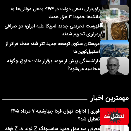
رکوردزنی بدهی دولت در ۱۴۰۴؛ بدهی دولتی‌ها به
بانک‌ها حدودا ۳ هزار همت
فهرست تحریمی جدید آمریکا علیه ایران؛ دو صرافی
رمزارزی تحریم شدند
عربستان سکوی توسعه جدید تتر شد؛ هدف فراتر از
استیبل‌کوین‌ها
بازنشستگی پیش از موعد برقرار ماند؛ حقوق چگونه
محاسبه می‌شود؟
مهمترین اخبار
فوری | ادارات تهران فردا چهارشنبه ۷ مرداد ۱۴۰۵
تعطیل شد؟
معرفی سه مدل جدید سامسونگ Z فولد ۸، Z فولد