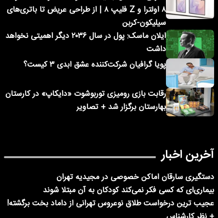
۸ اولترا و Z فلیپ ۸ | از طراحی عریض تا باتری‌های
سیلیکون-کربن
ایلان ماسک: پول در سال ۲۰۳۶ دیگر اهمیتی نخواهد
داشت
پویا گرافیان شرکت‌کننده عشق ابدی ۳ کیست؟
رقابت بازی رومیزی توربوشوت «دایکاپ» در کارستان
بهارستان برگزار شد + تصاویر
آخرین اخبار
دستگیری سارقان اماکن خصوصی در مجیدیه تهران
بیماری‌ای که کسی فکر نمی‌کند کودکان به آن مبتلا شوند
عجیب ترین درخواست طلاق نوعروس تهرانی از داماد بخت برگشته!
+ نظر کارشناس