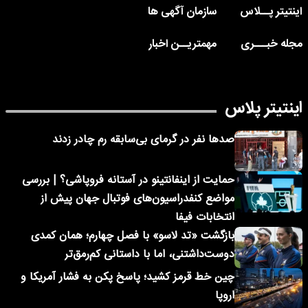
اینتیتر پــلاس
سازمان آگهی ها
مجله خبـــری
مهمتریــن اخبار
اینتیتر پلاس
صدها نفر در گرمای بی‌سابقه رم چادر زدند
حمایت از اینفانتینو در آستانه فروپاشی؟ | بررسی
مواضع کنفدراسیون‌های فوتبال جهان پیش از
انتخابات فیفا
بازگشت «تد لاسو» با فصل چهارم؛ همان کمدی
دوست‌داشتنی، اما با داستانی کم‌رمق‌تر
چین خط قرمز کشید؛ پاسخ پکن به فشار آمریکا و
اروپا