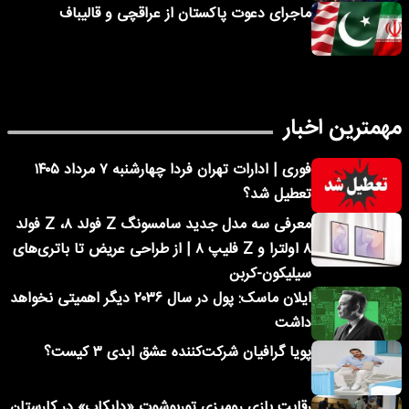
ماجرای دعوت پاکستان از عراقچی و قالیباف
مهمترین اخبار
فوری | ادارات تهران فردا چهارشنبه ۷ مرداد ۱۴۰۵
تعطیل شد؟
معرفی سه مدل جدید سامسونگ Z فولد ۸، Z فولد
۸ اولترا و Z فلیپ ۸ | از طراحی عریض تا باتری‌های
سیلیکون-کربن
ایلان ماسک: پول در سال ۲۰۳۶ دیگر اهمیتی نخواهد
داشت
پویا گرافیان شرکت‌کننده عشق ابدی ۳ کیست؟
رقابت بازی رومیزی توربوشوت «دایکاپ» در کارستان