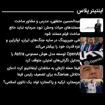
اینتیتر پلاس
عبدالحسین متفقهی، مدرس و مشاور ساخت
مستندهای حیات وحش: نبود سرمایه نباید مانع
ساخت فیلم مستند شود
شی جین‌پینگ در سایه جنگ‌های ایران، اوکراین و
غزه قدرت خود را بیشتر می‌کند
OpenAI توسعه مدل هوش مصنوعی Astra را
به‌دلیل نگرانی‌های امنیتی متوقف کرد
فیفا حمله تازه‌ای به منتقدان اینفانتینو کرد؛ ادعای
«تلاش هماهنگ» برای تضعیف رئیس فیفا
عربستان، ترکیه و پاکستان؛ تولد یک ناتوی اسلامی؟