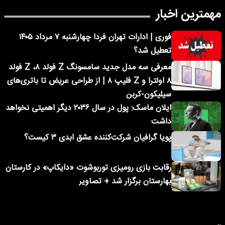
مهمترین اخبار
فوری | ادارات تهران فردا چهارشنبه ۷ مرداد ۱۴۰۵
تعطیل شد؟
معرفی سه مدل جدید سامسونگ Z فولد ۸، Z فولد
۸ اولترا و Z فلیپ ۸ | از طراحی عریض تا باتری‌های
سیلیکون-کربن
ایلان ماسک: پول در سال ۲۰۳۶ دیگر اهمیتی نخواهد
داشت
پویا گرافیان شرکت‌کننده عشق ابدی ۳ کیست؟
رقابت بازی رومیزی توربوشوت «دایکاپ» در کارستان
بهارستان برگزار شد + تصاویر