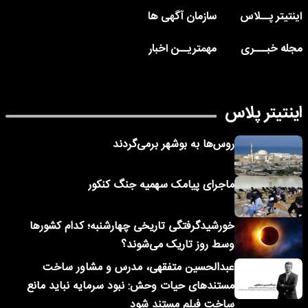
اینتیتر پــلاس
سازمان آگهی ها
مجله خبـــری
مهمتریــن اخبار
اینتیتر پلاس
روس‌ها به بوشهر برمی‌گردند
ماجرای پیامک‌ سهمیه جنگ کنکور
خورشیدگرفتگی تاریخی چهارشنبه؛ کدام کشورها
وسط روز تاریک می‌شوند؟
عبدالحسین متفقهی، مدرس و مشاور ساخت
مستندهای حیات وحش: نبود سرمایه نباید مانع
ساخت فیلم مستند شود