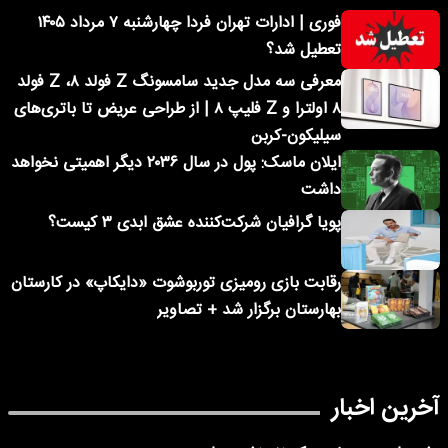
فوری | ادارات تهران فردا چهارشنبه ۷ مرداد ۱۴۰۵
تعطیل شد؟
معرفی سه مدل جدید سامسونگ Z فولد ۸، Z فولد
۸ اولترا و Z فلیپ ۸ | از طراحی عریض تا باتری‌های
سیلیکون-کربن
ایلان ماسک: پول در سال ۲۰۳۶ دیگر اهمیتی نخواهد
داشت
پویا گرافیان شرکت‌کننده عشق ابدی ۳ کیست؟
رقابت بازی رومیزی توربوشوت «دایکاپ» در کارستان
بهارستان برگزار شد + تصاویر
آخرین اخبار