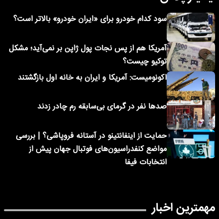
سود کدام خودرو برای «ایران خودرو» بالاتر است؟
آمریکا هم از پس نجات پول ژاپن بر نمی‌آید؛ مشکل
توکیو چیست؟
اکونومیست: آمریکا و ایران به خانه اول بازگشتند
صدها نفر در گرمای بی‌سابقه رم چادر زدند
حمایت از اینفانتینو در آستانه فروپاشی؟ | بررسی
مواضع کنفدراسیون‌های فوتبال جهان پیش از
انتخابات فیفا
مهمترین اخبار