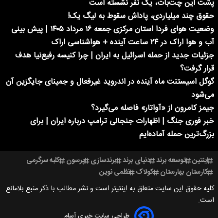
پشت این چت‌بات، یک نفر نشسته است
حقوق چند میلیاردی، پاداش سقوط به لیگ یک!
وضعیت هوای فردا استان مرکزی جمعه ۱۶ مرداد ۱۴۰۵ | پیش بینی
آب و هوا اراک در ۲۴ ساعت آینده + هواشناسی اراک
جزئیات جدید از حمله اسرائیل به ایران | چرا کنیسه رفیع‌نیا هدف
قرار گرفت؟
گوگل اسیستنت ماه آینده در اندروید غیرفعال و جمینای جایگزین آن
می‌شود
جیمز کامرون از «آواتار» فاصله می‌گیرد؟
خبر فوری جنگ | اظهارات جنجالی ترامپ درباره ایران | برای
بزرگ‌ترین حمله آماده‌ایم
اینتین
توسعه برند
دنیای برند
برندسازی
پرسون
کلبه سرگرمی
کارستان بهارستان
کولاک
نظمی نوین
کلیه حقوق این سایت متعلق به اینتیتر است و نشر مطالب با ذکر منبع بلامانع
است.
طراحی سایت خبری آسام