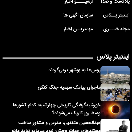
پادکست و صدا
آرشیـــــو اخبار
اینتیتر پــلاس
سازمان آگهی ها
مجله خبـــری
مهمتریــن اخبار
اینتیتر پلاس
روس‌ها به بوشهر برمی‌گردند
ماجرای پیامک‌ سهمیه جنگ کنکور
خورشیدگرفتگی تاریخی چهارشنبه؛ کدام کشورها
وسط روز تاریک می‌شوند؟
عبدالحسین متفقهی، مدرس و مشاور ساخت
مستندهای حیات وحش: نبود سرمایه نباید مانع