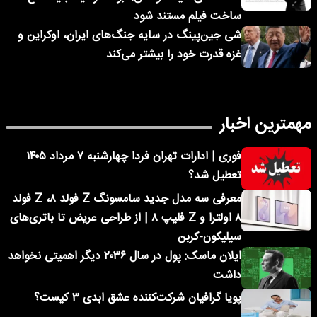
ساخت فیلم مستند شود
شی جین‌پینگ در سایه جنگ‌های ایران، اوکراین و
غزه قدرت خود را بیشتر می‌کند
مهمترین اخبار
فوری | ادارات تهران فردا چهارشنبه ۷ مرداد ۱۴۰۵
تعطیل شد؟
معرفی سه مدل جدید سامسونگ Z فولد ۸، Z فولد
۸ اولترا و Z فلیپ ۸ | از طراحی عریض تا باتری‌های
سیلیکون-کربن
ایلان ماسک: پول در سال ۲۰۳۶ دیگر اهمیتی نخواهد
داشت
پویا گرافیان شرکت‌کننده عشق ابدی ۳ کیست؟