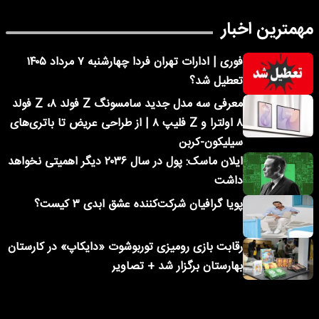
مهمترین اخبار
فوری | ادارات تهران فردا چهارشنبه ۷ مرداد ۱۴۰۵
تعطیل شد؟
معرفی سه مدل جدید سامسونگ Z فولد ۸، Z فولد
۸ اولترا و Z فلیپ ۸ | از طراحی عریض تا باتری‌های
سیلیکون-کربن
ایلان ماسک: پول در سال ۲۰۳۶ دیگر اهمیتی نخواهد
داشت
پویا گرافیان شرکت‌کننده عشق ابدی ۳ کیست؟
رقابت بازی رومیزی توربوشوت «دایکاپ» در کارستان
بهارستان برگزار شد + تصاویر