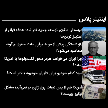
اینتیتر پلاس
عربستان سکوی توسعه جدید تتر شد؛ هدف فراتر از
استیبل‌کوین‌ها
بازنشستگی پیش از موعد برقرار ماند؛ حقوق چگونه
محاسبه می‌شود؟
چرا ایران می‌خواهد هرمز محور گفت‌وگوها با آمریکا
بماند؟
سود کدام خودرو برای «ایران خودرو» بالاتر است؟
آمریکا هم از پس نجات پول ژاپن بر نمی‌آید؛ مشکل
توکیو چیست؟