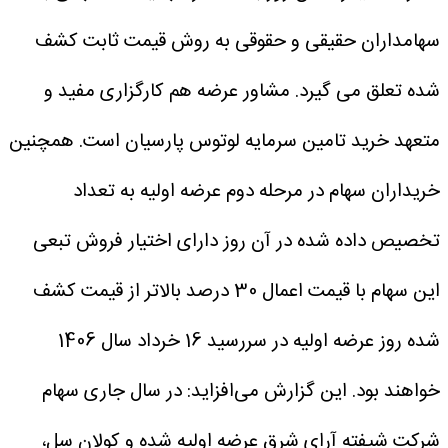
سهامداران حقیقی و حقوقی به روش قیمت ثابت کشف
شده تعلق می گیرد. مشاور عرضه هم کارگزاری مفید و
متعهد خرید تامین سرمایه لوتوس پارسیان است.
همچنین
ﺧﺮﯾﺪاران ﺳﻬﺎم در ﻣﺮﺣﻠﻪ دوم ﻋﺮﺿﻪ اوﻟﯿﻪ ﺑﻪ ﺗﻌﺪاد
ﺗﺨﺼﯿﺺ داده ﺷﺪه در آن روز دارای اﺧﺘﯿﺎر ﻓﺮوش تبعی
اﯾﻦ ﺳﻬﺎم با قیمت اعمال 30 درصد بالاتر از قیمت کشف
شده روز عرضه اولیه در سررسید 16 خرداد سال 1406
ﺧﻮاﻫﻨﺪ ﺑﻮد.
این گزارش می‌افزاید: در سال جاری سهام
شرکت شیفته آرای شرق عرضه اولیه شده و کولان سل،