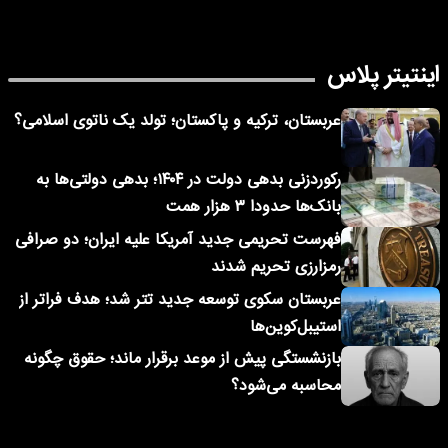
اینتیتر پلاس
عربستان، ترکیه و پاکستان؛ تولد یک ناتوی اسلامی؟
رکوردزنی بدهی دولت در ۱۴۰۴؛ بدهی دولتی‌ها به
بانک‌ها حدودا ۳ هزار همت
فهرست تحریمی جدید آمریکا علیه ایران؛ دو صرافی
رمزارزی تحریم شدند
عربستان سکوی توسعه جدید تتر شد؛ هدف فراتر از
استیبل‌کوین‌ها
بازنشستگی پیش از موعد برقرار ماند؛ حقوق چگونه
محاسبه می‌شود؟