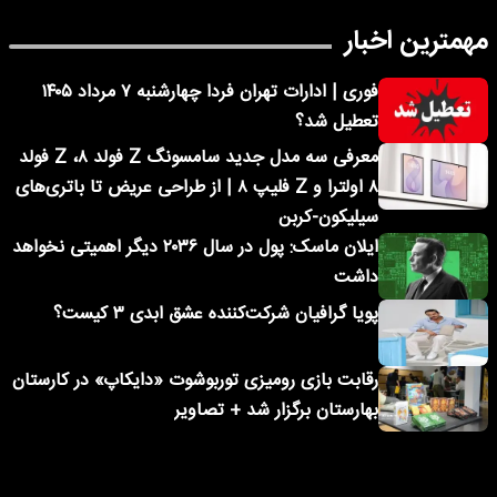
مهمترین اخبار
فوری | ادارات تهران فردا چهارشنبه ۷ مرداد ۱۴۰۵
تعطیل شد؟
معرفی سه مدل جدید سامسونگ Z فولد ۸، Z فولد
۸ اولترا و Z فلیپ ۸ | از طراحی عریض تا باتری‌های
سیلیکون-کربن
ایلان ماسک: پول در سال ۲۰۳۶ دیگر اهمیتی نخواهد
داشت
پویا گرافیان شرکت‌کننده عشق ابدی ۳ کیست؟
رقابت بازی رومیزی توربوشوت «دایکاپ» در کارستان
بهارستان برگزار شد + تصاویر