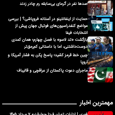
صدها نفر در گرمای بی‌سابقه رم چادر زدند
حمایت از اینفانتینو در آستانه فروپاشی؟ | بررسی
مواضع کنفدراسیون‌های فوتبال جهان پیش از
انتخابات فیفا
بازگشت «تد لاسو» با فصل چهارم؛ همان کمدی
دوست‌داشتنی، اما با داستانی کم‌رمق‌تر
چین خط قرمز کشید؛ پاسخ پکن به فشار آمریکا و
اروپا
ماجرای دعوت پاکستان از عراقچی و قالیباف
مهمترین اخبار
فوری | ادارات تهران فردا چهارشنبه ۷ مرداد ۱۴۰۵