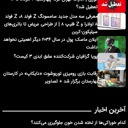
تعطیل شد؟
معرفی سه مدل جدید سامسونگ Z فولد ۸، Z فولد
۸ اولترا و Z فلیپ ۸ | از طراحی عریض تا باتری‌های
سیلیکون-کربن
ایلان ماسک: پول در سال ۲۰۳۶ دیگر اهمیتی نخواهد
داشت
پویا گرافیان شرکت‌کننده عشق ابدی ۳ کیست؟
رقابت بازی رومیزی توربوشوت «دایکاپ» در کارستان
بهارستان برگزار شد + تصاویر
آخرین اخبار
کدام خوراکی‌ها از لخته شدن خون جلوگیری می‌کنند؟