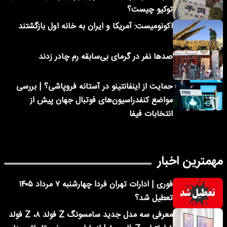
توکیو چیست؟
اکونومیست: آمریکا و ایران به خانه اول بازگشتند
صدها نفر در گرمای بی‌سابقه رم چادر زدند
حمایت از اینفانتینو در آستانه فروپاشی؟ | بررسی
مواضع کنفدراسیون‌های فوتبال جهان پیش از
انتخابات فیفا
مهمترین اخبار
فوری | ادارات تهران فردا چهارشنبه ۷ مرداد ۱۴۰۵
تعطیل شد؟
معرفی سه مدل جدید سامسونگ Z فولد ۸، Z فولد