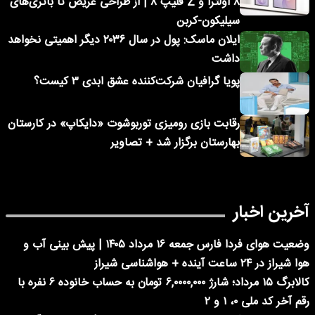
۸ اولترا و Z فلیپ ۸ | از طراحی عریض تا باتری‌های
سیلیکون-کربن
ایلان ماسک: پول در سال ۲۰۳۶ دیگر اهمیتی نخواهد
داشت
پویا گرافیان شرکت‌کننده عشق ابدی ۳ کیست؟
رقابت بازی رومیزی توربوشوت «دایکاپ» در کارستان
بهارستان برگزار شد + تصاویر
آخرین اخبار
وضعیت هوای فردا فارس جمعه ۱۶ مرداد ۱۴۰۵ | پیش بینی آب و
هوا شیراز در ۲۴ ساعت آینده + هواشناسی شیراز
کالابرگ ۱۵ مرداد؛ شارژ ۶,۰۰۰۰,۰۰۰ تومان به حساب خانوده ۶ نفره با
رقم آخر کد ملی ۰، ۱ و ۲