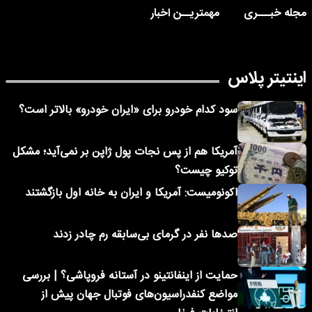
مجله خبـــری
مهمتریــن اخبار
اینتیتر پلاس
سود کدام خودرو برای «ایران خودرو» بالاتر است؟
آمریکا هم از پس نجات پول ژاپن بر نمی‌آید؛ مشکل
توکیو چیست؟
اکونومیست: آمریکا و ایران به خانه اول بازگشتند
صدها نفر در گرمای بی‌سابقه رم چادر زدند
حمایت از اینفانتینو در آستانه فروپاشی؟ | بررسی
مواضع کنفدراسیون‌های فوتبال جهان پیش از