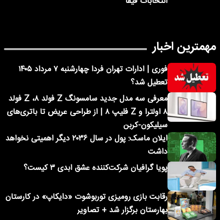
انتخابات فیفا
مهمترین اخبار
فوری | ادارات تهران فردا چهارشنبه ۷ مرداد ۱۴۰۵
تعطیل شد؟
معرفی سه مدل جدید سامسونگ Z فولد ۸، Z فولد
۸ اولترا و Z فلیپ ۸ | از طراحی عریض تا باتری‌های
سیلیکون-کربن
ایلان ماسک: پول در سال ۲۰۳۶ دیگر اهمیتی نخواهد
داشت
پویا گرافیان شرکت‌کننده عشق ابدی ۳ کیست؟
رقابت بازی رومیزی توربوشوت «دایکاپ» در کارستان
بهارستان برگزار شد + تصاویر