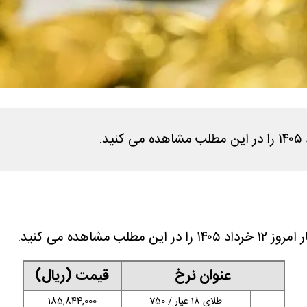
عنوان نرخ
قیمت (ریال)
طلای 18 عیار / 750
185,844,000