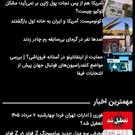
آمریکا هم از پس نجات پول ژاپن بر نمی‌آید؛ مشکل
توکیو چیست؟
اکونومیست: آمریکا و ایران به خانه اول بازگشتند
صدها نفر در گرمای بی‌سابقه رم چادر زدند
حمایت از اینفانتینو در آستانه فروپاشی؟ | بررسی
مواضع کنفدراسیون‌های فوتبال جهان پیش از
انتخابات فیفا
مهمترین اخبار
فوری | ادارات تهران فردا چهارشنبه ۷ مرداد ۱۴۰۵
تعطیل شد؟
معرفی سه مدل جدید سامسونگ Z فولد ۸، Z فولد