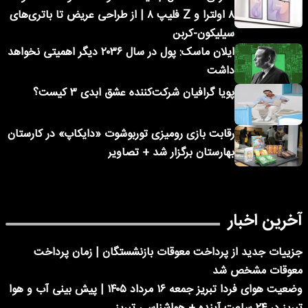
۸ اولترا و Z فلیپ ۸ | از طراحی عریض تا باتری‌های
سیلیکون-کربن
ایلان ماسک: پول در سال ۲۰۳۶ دیگر اهمیتی نخواهد
داشت
پویا گرافیان شرکت‌کننده عشق ابدی ۳ کیست؟
رقابت بازی رومیزی توربوشوت «دایکاپ» در کارستان
بهارستان برگزار شد + تصاویر
آخرین اخبار
جزییات جدید از پرداخت معوقات بازنشستگان | زمان پرداخت
معوقات مشخص شد
وضعیت هوای فردا تبریز جمعه ۱۶ مرداد ۱۴۰۵ | پیش بینی آب و هوا